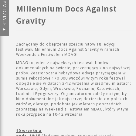
Millennium Docs Against
Gravity
Zachęcamy do obejrzenia sześciu hitów 18. edycji
festiwalu Millennium Docs Against Gravity w ramach
Weekendu z Festiwalem MDAG!
MDAG to jeden z największych festiwali filmów
dokumentalnych na świecie, prezentujący kino najwyższej
próby. Zeszłoroczna hybrydowa edycja przyciągnęła w
sumie rekordowe 170 000 widzów! W tym roku festiwal
odbędzie się w datach 3-12 września w siedmiu miastach:
Warszawie, Gdyni, Wrocławiu, Poznaniu, Katowicach,
Lublinie i Bydgoszczy. Organizatorom zależy na tym, by
kino dokumentalne jak najszerzej docierało do polskich
widzów, dlatego, podobnie jak w latach poprzednich,
zapraszają na Weekend z Festiwalem MDAG, który w tym
roku przypada na 10-12 września.
10 września
godz. 18:15
Śledztwo w domu spokojnej starości