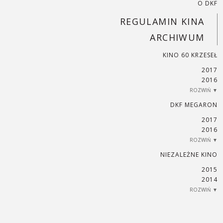
O DKF
REGULAMIN KINA
ARCHIWUM
KINO 60 KRZESEŁ
2017
2016
2015
2014
2013
2012
2011
2010
2009
2008
2007
DKF MEGARON
2017
2016
2015
2014
2013
2012
2011
2010
2009
2008
2007
NIEZALEŻNE KINO
2015
2014
2013
2012
2011
2010
2009
2008
2007
2006
2005
2004