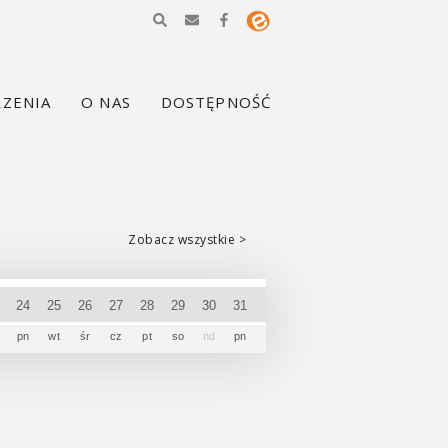
ZENIA
O NAS
DOSTĘPNOŚĆ
Zobacz wszystkie >
3
24
25
26
27
28
29
30
31
pn
wt
śr
cz
pt
so
nd
pn