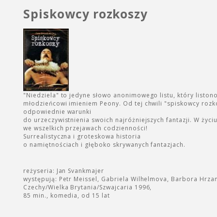
Spiskowcy rozkoszy
"Niedziela" to jedyne słowo anonimowego listu, który listo
młodzieńcowi imieniem Peony. Od tej chwili "spiskowcy rozkos
odpowiednie warunki
do urzeczywistnienia swoich najróżniejszych fantazji. W życiu
we wszelkich przejawach codzienności!
Surrealistyczna i groteskowa historia
o namiętnościach i głęboko skrywanych fantazjach.
reżyseria: Jan Svankmajer
występują: Petr Meissel, Gabriela Wilhelmova, Barbora Hrza
Czechy/Wielka Brytania/Szwajcaria 1996,
85 min., komedia, od 15 lat