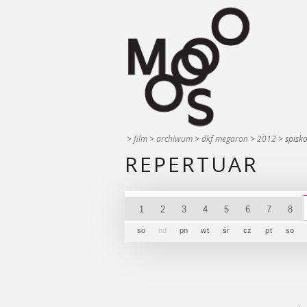
>
film
>
archiwum
>
dkf megaron
>
2012
> spisk
REPERTUAR
1
2
3
4
5
6
7
8
so
nd
pn
wt
śr
cz
pt
so