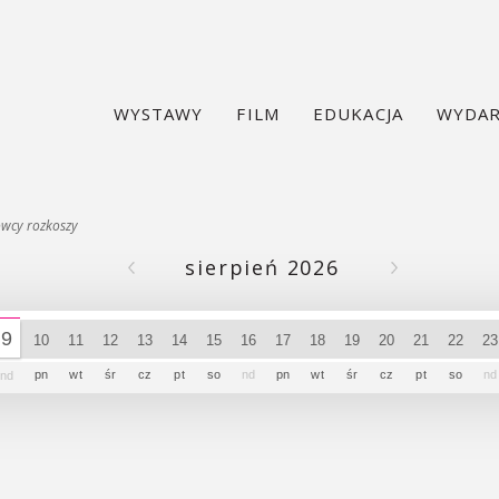
WYSTAWY
FILM
EDUKACJA
WYDAR
owcy rozkoszy
sierpień 2026
9
10
11
12
13
14
15
16
17
18
19
20
21
22
2
pn
wt
śr
cz
pt
so
nd
pn
wt
śr
cz
pt
so
nd
nd