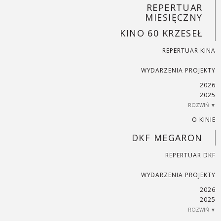
REPERTUAR
MIESIĘCZNY
KINO 60 KRZESEŁ
REPERTUAR KINA
WYDARZENIA PROJEKTY
2026
2025
2024
2023
2022
2021
2020
2019
2018
2017
2016
2015
2014
2013
2012
2011
2010
2009
2008
2007
2006
2005
2004
O KINIE
DKF MEGARON
REPERTUAR DKF
WYDARZENIA PROJEKTY
2026
2025
2024
2023
2022
2021
2020
2019
2018
2017
2016
2015
2014
2013
2012
2011
2010
2009
2008
2007