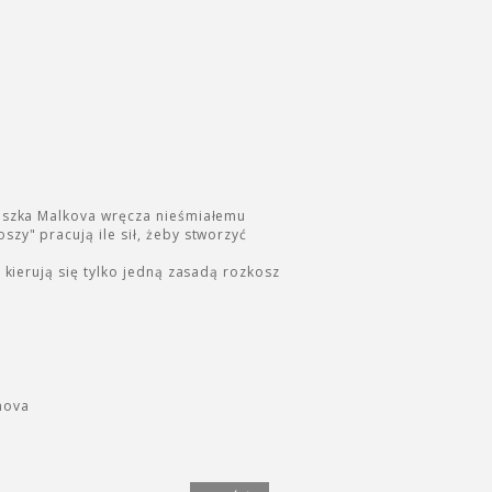
noszka Malkova wręcza nieśmiałemu
zy" pracują ile sił, żeby stworzyć
 kierują się tylko jedną zasadą rozkosz
nova