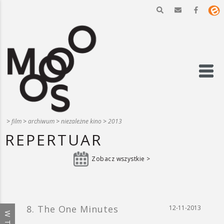
>
film
>
archiwum
>
niezależne kino
>
2013
REPERTUAR
Zobacz wszystkie >
8. The One Minutes
12-11-2013