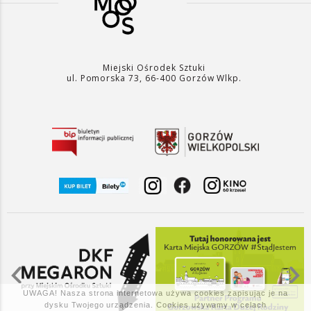
Miejski Ośrodek Sztuki
ul. Pomorska 73, 66-400 Gorzów Wlkp.
UWAGA! Nasza strona internetowa używa cookies zapisując je na
dysku Twojego urządzenia. Cookies używamy w celach