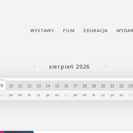
WYSTAWY
FILM
EDUKACJA
WYDAR
sierpień 2026
9
10
11
12
13
14
15
16
17
18
19
20
21
22
2
pn
wt
śr
cz
pt
so
nd
pn
wt
śr
cz
pt
so
nd
nd