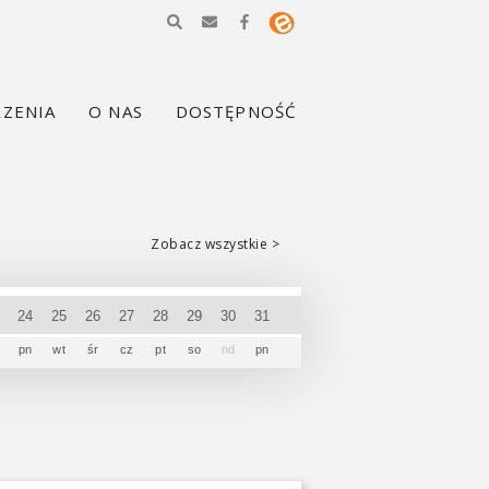
ZENIA
O NAS
DOSTĘPNOŚĆ
Zobacz wszystkie >
3
24
25
26
27
28
29
30
31
pn
wt
śr
cz
pt
so
nd
pn