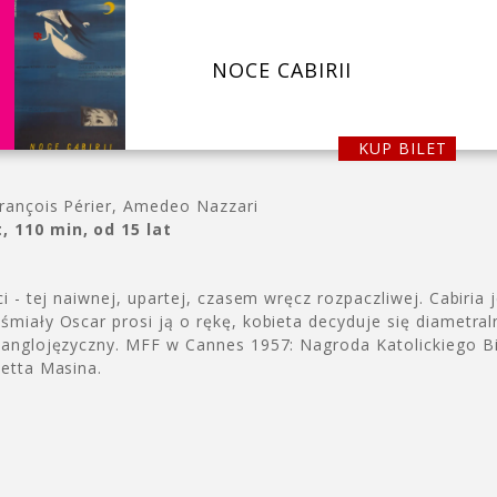
NOCE CABIRII
KUP BILET
François Périer, Amedeo Nazzari
, 110 min, od 15 lat
ci - tej naiwnej, upartej, czasem wręcz rozpaczliwej. Cabiria 
śmiały Oscar prosi ją o rękę, kobieta decyduje się diametral
ieanglojęzyczny. MFF w Cannes 1957: Nagroda Katolickiego B
ietta Masina.