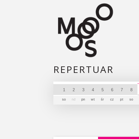
REPERTUAR
1
2
3
4
5
6
7
8
so
nd
pn
wt
śr
cz
pt
so